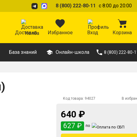
8 (800) 222-80-11
с 8:00 до 20:00
Доставка
Избранное
Вход
Корзина
База знаний
Онлайн-школа
8 (800) 222-80-1
)
Код товара:
94027
В избра
640 ₽
627 ₽
по