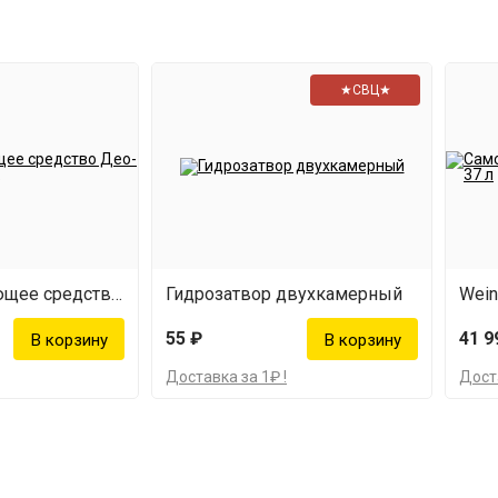
★СВЦ★
Дезинфицирующее средство Део-Хлор, 5 таблеток
Гидрозатвор двухкамерный
Wein
55 ₽
41 9
Доставка за 1₽ !
Доста