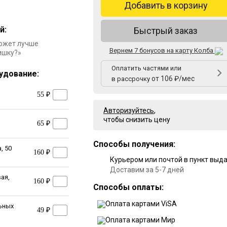
Добавить в корзину
й:
Быстрый заказ
Может лучше
Вернем 7 бонусов на карту Колба
ишку?»
Оплатить частями или
удование:
от 106 ₽/мес
в рассрочку
55 ₽
Авторизуйтесь
,
чтобы снизить цену
65 ₽
Способы получения:
, 50
160 ₽
Курьером или почтой в пункт выд
Доставим за 5-7 дней
ая,
160 ₽
Способы оплаты:
ьных
49 ₽