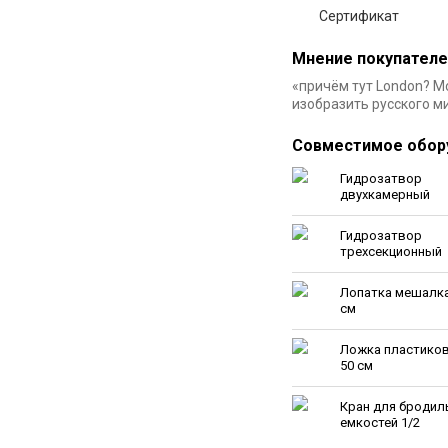
Сертификат
Мнение покупателе
«причём тут London? 
изобразить русского м
Совместимое обор
Гидрозатвор
двухкамерный
Гидрозатвор
трехсекционный
Лопатка мешалка
см
Ложка пластиков
50 см
Кран для бродил
емкостей 1/2