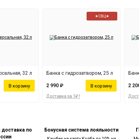
★СВЦ★
сальная, 32 л
Банка с гидрозатвором, 25 л
Банк
2 990 ₽
2 20
Доставка за 1₽ !
Доста
и доставка по
Бонусная система лояльности
Г
оссии
Кэшбек на карту Колба до 10% на
Мы