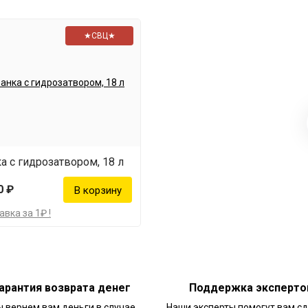
★СВЦ★
а с гидрозатвором, 18 л
0 ₽
вка за 1₽ !
арантия возврата денег
Поддержка эксперто
 вернем вам деньги в случае
Наши эксперты помогут вам с