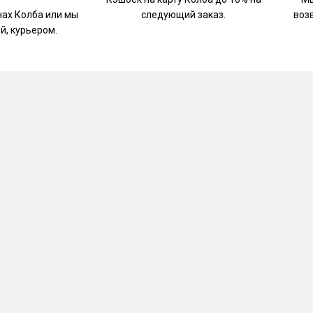
нах Колба или мы
следующий заказ.
воз
й, курьером.