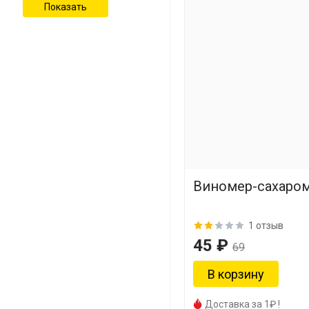
Виномер-сахаро
1 отзыв
45 ₽
69
Доставка за 1₽ !