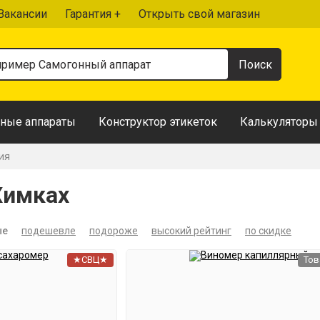
Вакансии
Гарантия +
Открыть свой магазин
ные аппараты
Конструктор этикеток
Калькуляторы
ия
Химках
ые
подешевле
подороже
высокий рейтинг
по скидке
★СВЦ★
Тов