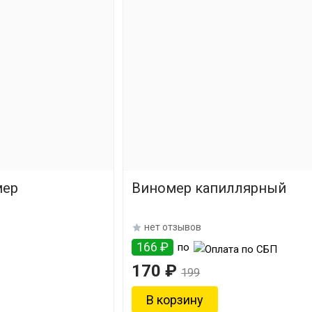
мер
Виномер капиллярный
нет отзывов
166 ₽
по
170 ₽
199