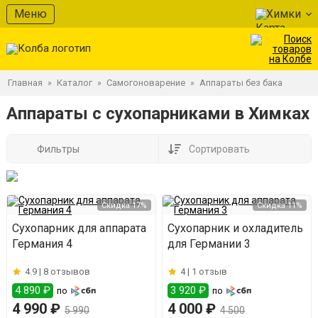
Меню
Химки
Главная
Каталог
Самогоноварение
Аппараты без бака
»
»
»
Аппараты с сухопарниками в Химках
Фильтры
Сортировать
Скидка 17%
Скидка 11%
Сухопарник для аппарата
Сухопарник и охладитель
Германия 4
для Германии 3
4.9 |
8 отзывов
4 |
1 отзыв
4 890 ₽
3 920 ₽
по
по
4 990 ₽
4 000 ₽
5 990
4 500