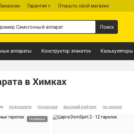
Вакансии
Гарантия +
Открыть свой магазин
ные аппараты
Конструктор этикеток
Калькуляторы
арата в Химках
ые
подешевле
подороже
высокий рейтинг
по скидке
Новинка