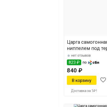
Царга самогонная
ниппелем под те
мм
нет отзывов
823 ₽
по
840 ₽
Доставка за 1₽ !