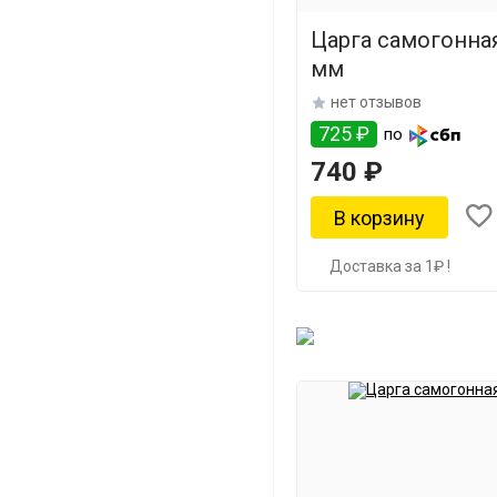
Царга самогонная
мм
нет отзывов
725 ₽
по
740 ₽
Доставка за 1₽ !