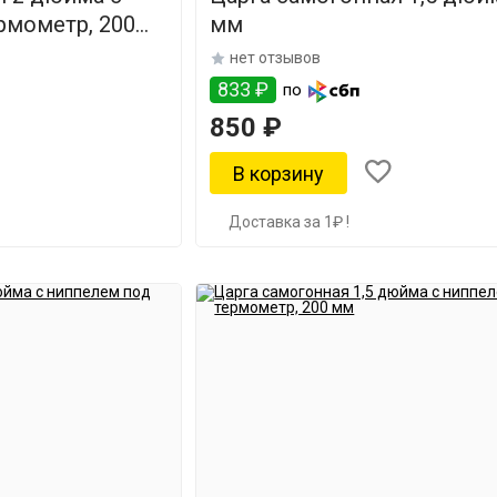
рмометр, 200
мм
нет отзывов
833 ₽
по
850 ₽
Доставка за 1₽ !