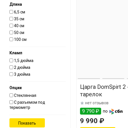
Длина
6,5 см
35 см
40 см
50 см
100 см
Кламп
1,5 дюйма
2 дюйма
3 дюйма
Царга DomSpirt 2
Опции
тарелок
Стеклянная
С разъемом под
нет отзывов
термометр
9 790 ₽
по
9 990 ₽