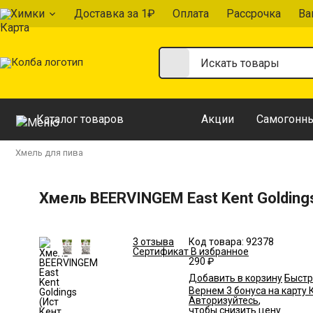
Химки
Доставка за 1₽
Оплата
Рассрочка
Ва
Каталог товаров
Акции
Самогонны
Хмель для пива
Хмель BEERVINGEM East Kent Goldings
3 отзыва
Код товара:
92378
Сертификат
В избранное
290 ₽
Добавить в корзину
Быстр
Вернем 3 бонуса на карту
Авторизуйтесь
,
чтобы снизить цену