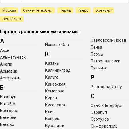
Москва
Санкт-Петербург
Пермь
Тверь
Оренбург
Челябинск
Города с розничными магазинами:
А
Павловский Посад
Йошкар-Ола
Пенза
Азов
К
Пермь
Альметьевск
Петропавловск
Казань
Анапа
Пушкино
Калининград
Армавир
Р
Калуга
Астрахань
Каневская
Б
Ростов-на-Дону
Кемерово
С
Барнаул
Киров
Батайск
Киселевск
Санкт-Петербург
Белгород
Клин
Сарапул
Белебей
Ковров
Серпухов
Белово
Кувандык
Симферополь