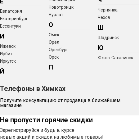
Ч
Е
Новотроицк
Чернянка
Евпатория
Нурлат
Чехов
Екатеринбург
О
Ессентуки
Ш
Омск
И
Шадринск
Орёл
Ижевск
Ю
Оренбург
Ирбит
Орск
Южно-Сахалинск
Иркутск
П
Й
Телефоны в Химках
Получите консультацию от продавца в ближайшем
магазине.
Не пропусти горячие скидки
Зарегистрируйся и будь в курсе
новых акций и скидок на любимые товары!