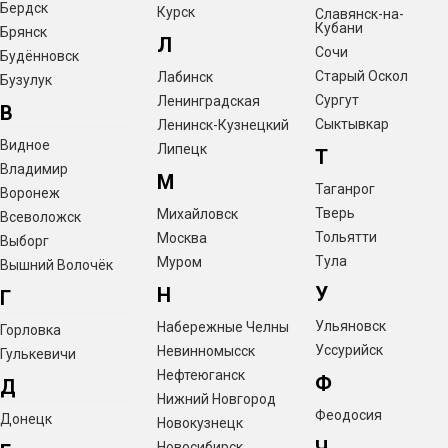
Бердск
Курск
Славянск-на-
Кубани
Брянск
Л
Сочи
Будённовск
Старый Оскол
Лабинск
Бузулук
Сургут
Ленинградская
В
Сыктывкар
Ленинск-Кузнецкий
Видное
Липецк
Т
Владимир
М
Таганрог
Воронеж
Тверь
Михайловск
Всеволожск
Тольятти
Москва
Выборг
Тула
Муром
Вышний Волочёк
У
Н
Г
Ульяновск
Набережные Челны
Горловка
Уссурийск
Невинномысск
Гулькевичи
Нефтеюганск
Ф
Д
Нижний Новгород
Феодосия
Донецк
Новокузнецк
Новосибирск